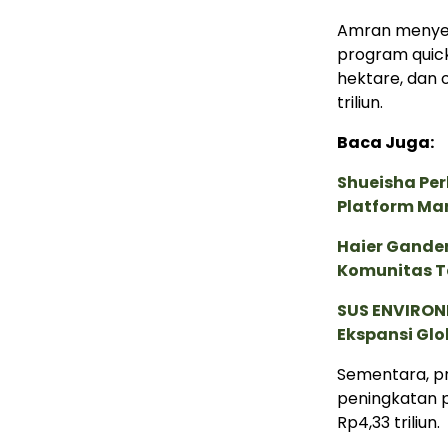
Amran menyeb
program quick 
hektare, dan 
triliun.
Baca Juga:
Shueisha Pe
Platform Ma
Haier Ganden
Komunitas T
SUS ENVIRONM
Ekspansi Glo
Sementara, pr
peningkatan 
Rp4,33 triliun.