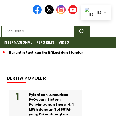
ID
INTERNASIONAL
PERS RILIS
VIDEO
rantin Pastikan Sertifikasi dan Standar Ketat untuk Ekspor Duri
BERITA POPULER
Pylontech Luncurkan
PyOcean, Sistem
Penyimpanan Energi 6,4
MWh dengan Sel 601Ah
yang Dikembangkan