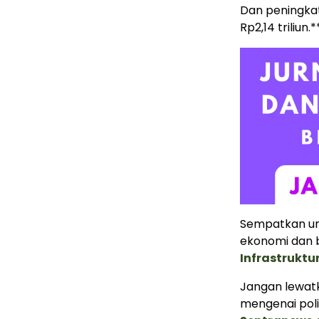
Dan peningkat
Rp2,14 triliun.*
Sempatkan un
ekonomi dan b
Infrastrukt
Jangan lewatk
mengenai poli