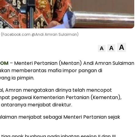
n. (Facebook.com @Andi Amran Sulaiman)
A
A
A
COM
– Menteri Pertanian (Mentan) Andi Amran Sulaiman
kan memberantas mafia impor pangan di
ang ia pimpin.
al, Amran mengatakan dirinya telah mencopot
mpat pegawai Kementerian Pertanian (Kementan),
 antaranya menjabat direktur.
laiman menjabat sebagai Menteri Pertanian sejak
tiga anak buahnya pada jabatan eselon II dan III