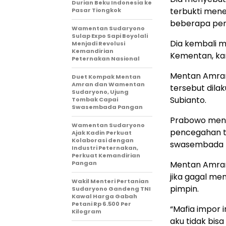
Durian Beku Indonesia ke
terbukti men
Pasar Tiongkok
beberapa peru
Wamentan Sudaryono
Sulap Expo Sapi Boyolali
Dia kembali me
Menjadi Revolusi
Kemandirian
Kementan, kar
Peternakan Nasional
Mentan Amran
Duet Kompak Mentan
Amran dan Wamentan
tersebut dila
Sudaryono, Ujung
Subianto.
Tombak Capai
Swasembada Pangan
Prabowo menya
Wamentan Sudaryono
pencegahan ti
Ajak Kadin Perkuat
Kolaborasi dengan
swasembada p
Industri Peternakan,
Perkuat Kemandirian
Pangan
Mentan Amran 
jika gagal me
Wakil Menteri Pertanian
pimpin.
Sudaryono Gandeng TNI
Kawal Harga Gabah
Petani Rp 6.500 Per
“Mafia impor 
Kilogram
aku tidak bis