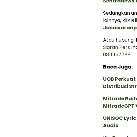
Sentranews
Sedangkan unt
lainnya, klik
Ri
Jasasiaranp
Atau hubungi
Siaran Pers
In
08111157788
.
Baca Juga:
UOB Perkuat
Distribusi St
Mitrade Raih
MitradeGPT V
UNISOC Lyri
Audio