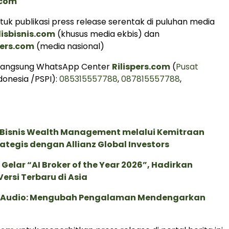
.com
uk publikasi press release serentak di puluhan media
lisbisnis.com
(khusus media ekbis) dan
ers.com
(media nasional)
 langsung WhatsApp Center
Rilispers.com
(
Pusat
donesia /PSPI):
085315557788
,
087815557788
,
 Bisnis Wealth Management melalui Kemitraan
rategis dengan Allianz Global Investors
 Gelar “AI Broker of the Year 2026”, Hadirkan
ersi Terbaru di Asia
c Audio: Mengubah Pengalaman Mendengarkan