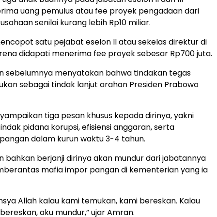
erima uang pemulus atau fee proyek pengadaan dari
sahaan senilai kurang lebih Rp10 miliar.
ncopot satu pejabat eselon II atau sekelas direktur di
ena didapati menerima fee proyek sebesar Rp700 juta.
 sebelumnya menyatakan bahwa tindakan tegas
kukan sebagai tindak lanjut arahan Presiden Prabowo
mpaikan tiga pesan khusus kepada dirinya, yakni
ndak pidana korupsi, efisiensi anggaran, serta
angan dalam kurun waktu 3-4 tahun.
bahkan berjanji dirinya akan mundur dari jabatannya
mberantas mafia impor pangan di kementerian yang ia
insya Allah kalau kami temukan, kami bereskan. Kalau
a bereskan, aku mundur,” ujar Amran.