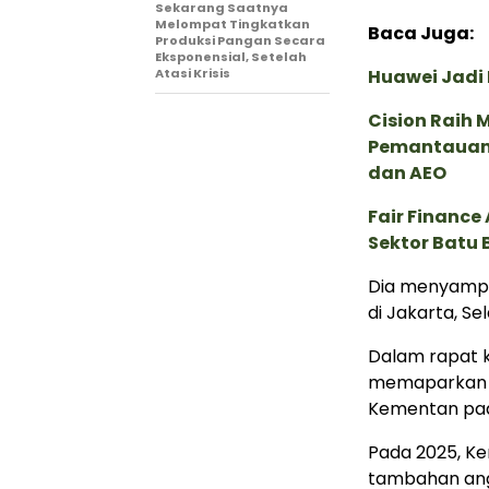
Sekarang Saatnya
Melompat Tingkatkan
Baca Juga:
Produksi Pangan Secara
Eksponensial, Setelah
Atasi Krisis
Huawei Jadi
Cision Raih
Pemantauan d
dan AEO
Fair Financ
Sektor Batu 
Dia menyampai
di Jakarta, Se
Dalam rapat k
memaparkan s
Kementan pad
Pada 2025, Ke
tambahan angg