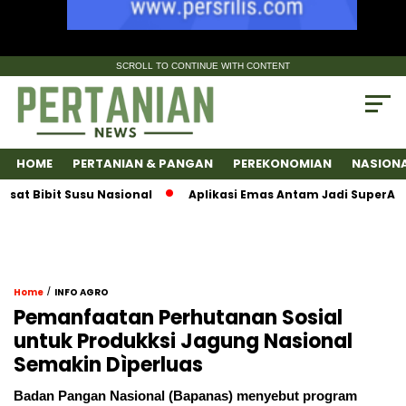
SCROLL TO CONTINUE WITH CONTENT
HOME
PERTANIAN & PANGAN
PEREKONOMIAN
NASION
ibit Susu Nasional
Aplikasi Emas Antam Jadi SuperApps, Sa
/
Home
INFO AGRO
Pemanfaatan Perhutanan Sosial
untuk Produkksi Jagung Nasional
Semakin Dìperluas
Badan Pangan Nasional (Bapanas) menyebut program