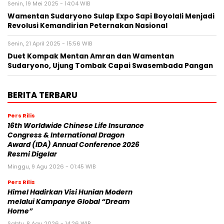
Senin, 19 Mei 2025 - 14:04 WIB
Wamentan Sudaryono Sulap Expo Sapi Boyolali Menjadi
Revolusi Kemandirian Peternakan Nasional
Senin, 21 April 2025 - 15:56 WIB
Duet Kompak Mentan Amran dan Wamentan
Sudaryono, Ujung Tombak Capai Swasembada Pangan
BERITA TERBARU
Pers Rilis
16th Worldwide Chinese Life Insurance
Congress & International Dragon
Award (IDA) Annual Conference 2026
Resmi Digelar
Minggu, 9 Agu 2026 - 01:45 WIB
Pers Rilis
Himel Hadirkan Visi Hunian Modern
melalui Kampanye Global “Dream
Home”
Sabtu, 8 Agu 2026 - 14:26 WIB