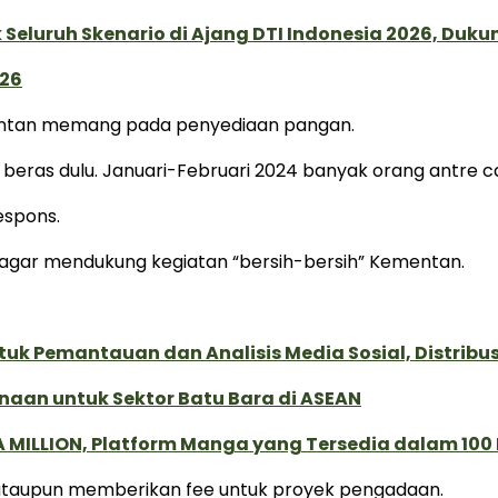
Seluruh Skenario di Ajang DTI Indonesia 2026, Duk
026
entan memang pada penyediaan pangan.
 beras dulu. Januari-Februari 2024 banyak orang antre ca
espons.
agar mendukung kegiatan “bersih-bersih” Kementan.
k Pemantauan dan Analisis Media Sosial, Distribusi
naan untuk Sektor Batu Bara di ASEAN
 MILLION, Platform Manga yang Tersedia dalam 100
i, ataupun memberikan fee untuk proyek pengadaan.