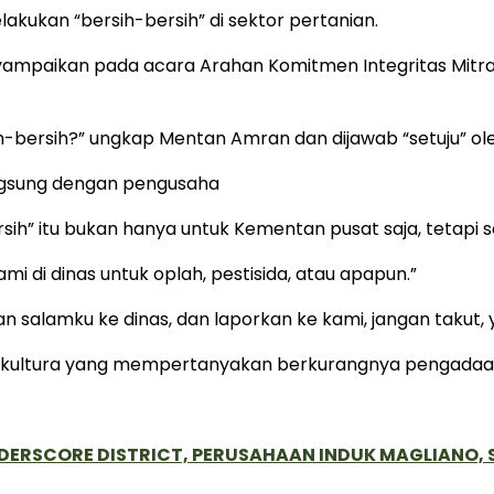
akukan “bersih-bersih” di sektor pertanian.
mpaikan pada acara Arahan Komitmen Integritas Mitra o
-bersih?” ungkap Mentan Amran dan dijawab “setuju” ol
angsung dengan pengusaha
h” itu bukan hanya untuk Kementan pusat saja, tetapi 
i di dinas untuk oplah, pestisida, atau apapun.”
salamku ke dinas, dan laporkan ke kami, jangan takut, y
rtikultura yang mempertanyakan berkurangnya pengadaan
NDERSCORE DISTRICT, PERUSAHAAN INDUK MAGLIANO