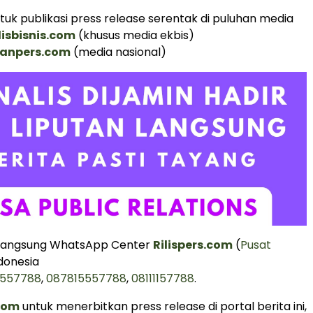
uk publikasi press release serentak di puluhan media
lisbisnis.com
(khusus media ekbis)
ranpers.com
(media nasional)
 langsung WhatsApp Center
Rilispers.com
(
Pusat
donesia
5557788
,
087815557788
,
08111157788
.
.com
untuk menerbitkan press release di portal berita ini,