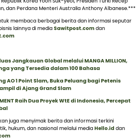
 Republik Korea Yoon Suk-yeol, Presiden Turki Recep
n, dan Perdana Menteri Australia Anthony Albanese.***
tuk membaca berbagai berita dan informasi seputar
isnis lainnya di media
Sawitpost.com
dan
t.com
rluas Jangkauan Global melalui MANGA MILLION,
nga yang Tersedia dalam 100 Bahasa
g AO 1 Point Slam, Buka Peluang bagi Petenis
ampil di Ajang Grand Slam
ENT Raih Dua Proyek WtE di Indonesia, Percepat
bal
an juga menyimak berita dan informasi terkini
tik, hukum, dan nasional melalui media
Hello.id
dan
.com