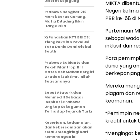
Disorot Kejagung
MIKTA dibentu
Negeri kelima
Prabowo Bongkar 212
Merek Beras Curang,
PBB ke-68 di 
Mafia Dituding Bikin
Harga Gila
Pertemuan MIK
Xi Panaskan KTT BRICS:
sebagai wada
Tiongkok Siap Revolusi
inklusif dan r
Tata Dunia Demi Global
South
Para pemimpi
Prabowo Subianto dan
dunia yang ama
Tokoh Filantropi Bill
Gates Cek Makan Bergizi
berkepanjanga
Gratis di Jaktimr, Inilah
Suasananya
Mereka menga
piagam dan re
Sebut Ataturk dan
Mehmed II Sebagai
keamanan.
Inspirasi, Prabowo
Ungkap Kekaguman
Terhadap Sejarah Turki
“Pemimpin ne
kreatif untuk 
Keceriaan, kedamaian,
dan kebersamaan akan
selalu mengiringi hari
“Mengingat k
kemenangan ini