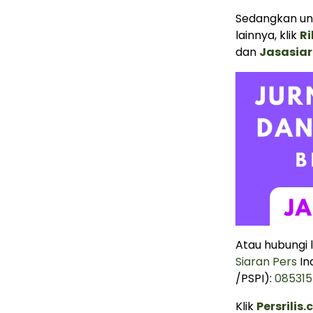
Sedangkan unt
lainnya, klik
Ri
dan
Jasasia
Atau hubungi
Siaran Pers
In
/PSPI):
08531
Klik
Persrilis