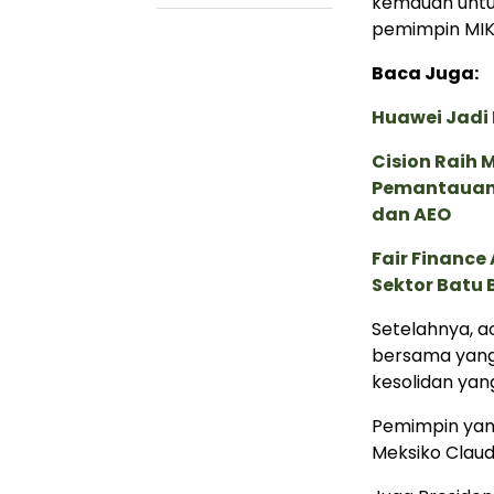
kemauan untu
pemimpin MIK
Baca Juga:
Huawei Jadi
Cision Raih
Pemantauan d
dan AEO
Fair Financ
Sektor Batu 
Setelahnya, a
bersama yang
kesolidan yan
Pemimpin yang
Meksiko Claud