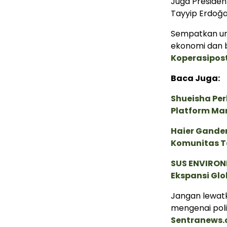
Juga Presiden
Tayyip Erdoğa
Sempatkan un
ekonomi dan b
Koperasipos
Baca Juga:
Shueisha Pe
Platform Ma
Haier Ganden
Komunitas T
SUS ENVIRONM
Ekspansi Glo
Jangan lewatk
mengenai poli
Sentranews