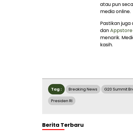
atau pun seca
media online.
Pastikan juga
dan
Appstore
menarik. Media
kasih.
Tag :
Breaking News
G20 Summit Bra
Presiden RI
Berita Terbaru