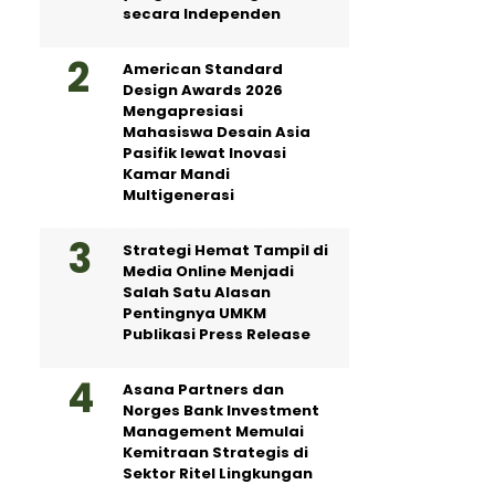
secara Independen
American Standard
Design Awards 2026
Mengapresiasi
Mahasiswa Desain Asia
Pasifik lewat Inovasi
Kamar Mandi
Multigenerasi
Strategi Hemat Tampil di
Media Online Menjadi
Salah Satu Alasan
Pentingnya UMKM
Publikasi Press Release
Asana Partners dan
Norges Bank Investment
Management Memulai
Kemitraan Strategis di
Sektor Ritel Lingkungan