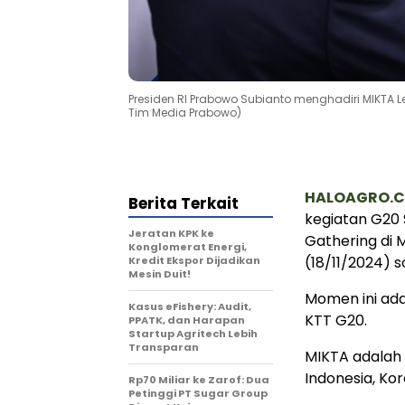
Presiden RI Prabowo Subianto menghadiri MIKTA Le
Tim Media Prabowo)
HALOAGRO.
Berita Terkait
kegiatan G20 
Jeratan KPK ke
Gathering di 
Konglomerat Energi,
(18/11/2024) s
Kredit Ekspor Dijadikan
Mesin Duit!
Momen ini ada
Kasus eFishery: Audit,
KTT G20.
PPATK, dan Harapan
Startup Agritech Lebih
Transparan
MIKTA adalah 
Indonesia, Kor
Rp70 Miliar ke Zarof: Dua
Petinggi PT Sugar Group