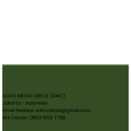
AGRO MEDIA CIRCLE (AMC)
Jakarta - Indonesia
Email Redaksi: edìtorekbis@gmail.com
WA Center: 0853 1555 7788