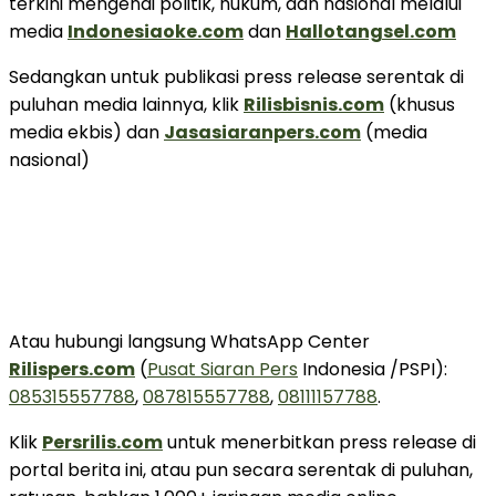
terkini mengenai politik, hukum, dan nasional melalui
media
Indonesiaoke.com
dan
Hallotangsel.com
Sedangkan untuk publikasi press release serentak di
puluhan media lainnya, klik
Rilisbisnis.com
(khusus
media ekbis) dan
Jasasiaranpers.com
(media
nasional)
Atau hubungi langsung WhatsApp Center
Rilispers.com
(
Pusat Siaran Pers
Indonesia /PSPI):
085315557788
,
087815557788
,
08111157788
.
Klik
Persrilis.com
untuk menerbitkan press release di
portal berita ini, atau pun secara serentak di puluhan,