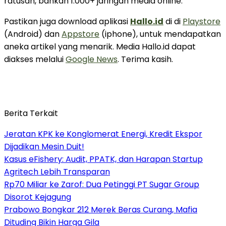
ratusan, bahkan 1.000+ jaringan media online.
Pastikan juga download aplikasi
Hallo.id
di di
Playstore
(Android) dan
Appstore
(iphone), untuk mendapatkan
aneka artikel yang menarik. Media Hallo.id dapat
diakses melalui
Google News
. Terima kasih.
Berita Terkait
Jeratan KPK ke Konglomerat Energi, Kredit Ekspor
Dijadikan Mesin Duit!
Kasus eFishery: Audit, PPATK, dan Harapan Startup
Agritech Lebih Transparan
Rp70 Miliar ke Zarof: Dua Petinggi PT Sugar Group
Disorot Kejagung
Prabowo Bongkar 212 Merek Beras Curang, Mafia
Dituding Bikin Harga Gila