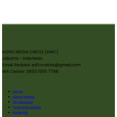
AGRO MEDIA CIRCLE (AMC)
Jakarta - Indonesia
Email Redaksi: edìtorekbis@gmail.com
WA Center: 0853 1555 7788
Home
Histori Media
Tim Redaksi
Pedoman Media
Kode Etik