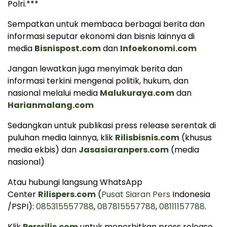
Polri.***
Sempatkan untuk membaca berbagai berita dan
informasi seputar ekonomi dan bisnis lainnya di
media
Bisnispost.com
dan
Infoekonomi.com
Jangan lewatkan juga menyimak berita dan
informasi terkini mengenai politik, hukum, dan
nasional melalui media
Malukuraya.com
dan
Harianmalang.com
Sedangkan untuk publikasi press release serentak di
puluhan media lainnya, klik
Rilisbisnis.com
(khusus
media ekbis) dan
Jasasiaranpers.com
(media
nasional)
Atau hubungi langsung WhatsApp
Center
Rilispers.com
(
Pusat Siaran Pers
Indonesia
/PSPI):
085315557788
,
087815557788
,
08111157788
.
Klik
Persrilis.com
untuk menerbitkan press release