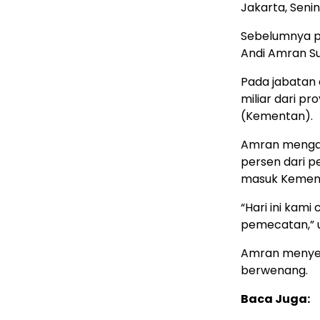
Jakarta, Senin
Sebelumnya pa
Andi Amran S
Pada jabatan 
miliar dari p
(Kementan).
Amran mengat
persen dari p
masuk Kemen
“Hari ini kami
pemecatan,” 
Amran menyeb
berwenang.
Baca Juga: