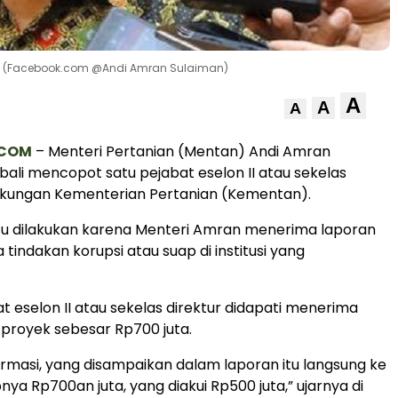
n. (Facebook.com @Andi Amran Sulaiman)
A
A
A
.COM
– Menteri Pertanian (Mentan) Andi Amran
ali mencopot satu pejabat eselon II atau sekelas
ingkungan Kementerian Pertanian (Kementan).
tu dilakukan karena Menteri Amran menerima laporan
 tindakan korupsi atau suap di institusi yang
t eselon II atau sekelas direktur didapati menerima
 proyek sebesar Rp700 juta.
irmasi, yang disampaikan dalam laporan itu langsung ke
pnya Rp700an juta, yang diakui Rp500 juta,” ujarnya di