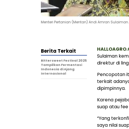
Menteri Pertanian (Mentan) Andi Amran Sulaima
HALLOAGRO
Berita Terkait
Sulaiman kemb
Bittersweet Festival 2025
direktur di l
Tampilkan Fermentasi
Indonesia di Ajang
Internasional
Pencopotan i
terkait adanya
dipimpinnya.
Karena pejaba
suap atau fee
“Yang terkonf
saya nilai sua