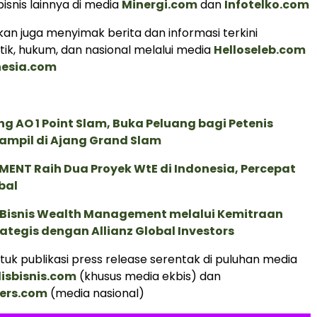
isnis lainnya di media
Minergi.com
dan
Infotelko.com
an juga menyimak berita dan informasi terkini
tik, hukum, dan nasional melalui media
Helloseleb.com
nesia.com
g AO 1 Point Slam, Buka Peluang bagi Petenis
ampil di Ajang Grand Slam
ENT Raih Dua Proyek WtE di Indonesia, Percepat
bal
 Bisnis Wealth Management melalui Kemitraan
rategis dengan Allianz Global Investors
uk publikasi press release serentak di puluhan media
lisbisnis.com
(khusus media ekbis) dan
ers.com
(media nasional)