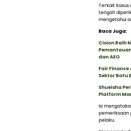
Terkait kasus
tengah diperi
mengetahui ada
Baca Juga:
Cision Raih
Pemantauan d
dan AEO
Fair Financ
Sektor Batu 
Shueisha Pe
Platform Ma
Ia mengataka
pemeriksaan 
pelaku.