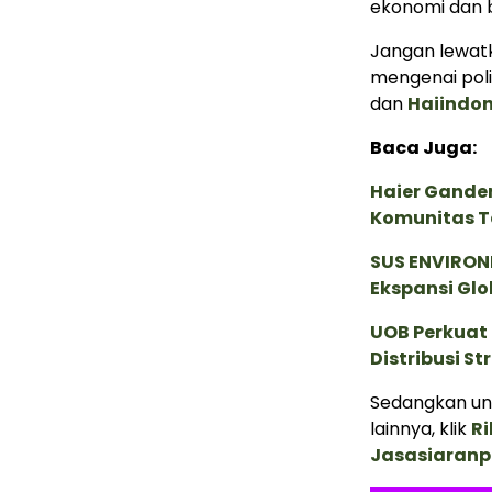
ekonomi dan b
Jangan lewatk
mengenai poli
dan
Haiindo
Baca Juga:
Haier Ganden
Komunitas T
SUS ENVIRONM
Ekspansi Glo
UOB Perkuat
Distribusi St
Sedangkan unt
lainnya, klik
Ri
Jasasiaranp