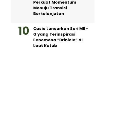
Perkuat Momentum
Menuju Transisi
Berkelanjutan
Casio Luncurkan Seri MR-
G yang Terinspirasi
Fenomena “Brinicle” di
Laut Kutub