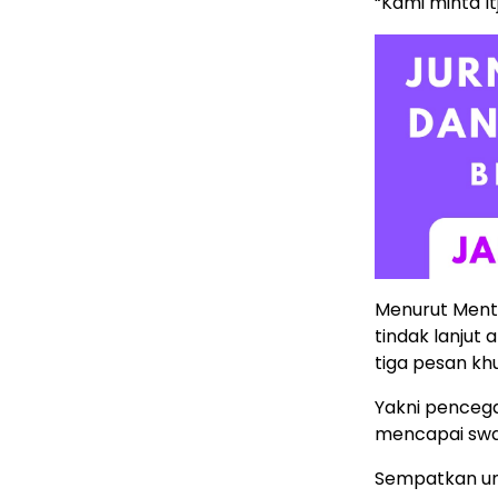
“Kami minta It
Menurut Menta
tindak lanju
tiga pesan kh
Yakni pencega
mencapai swa
Sempatkan un