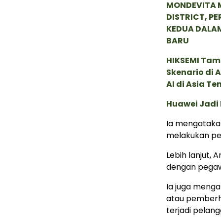
MONDEVITA 
DISTRICT, P
KEDUA DALA
BARU
HIKSEMI Tam
Skenario di
AI di Asia T
Huawei Jadi
Ia mengatakan
melakukan pe
Lebih lanjut
dengan pegaw
Ia juga meng
atau pemberhe
terjadi pelan