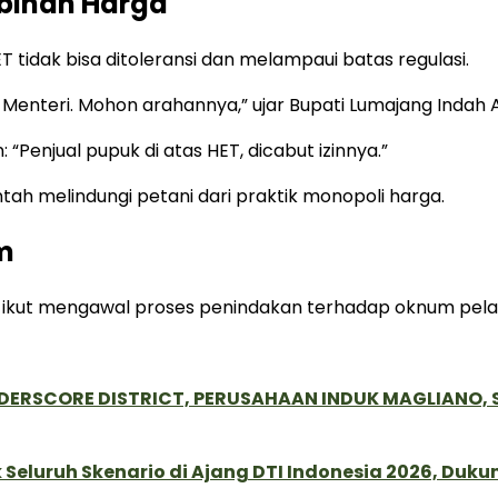
lebihan Harga
 tidak bisa ditoleransi dan melampaui batas regulasi.
ak Menteri. Mohon arahannya,” ujar Bupati Lumajang Inda
“Penjual pupuk di atas HET, dicabut izinnya.”
h melindungi petani dari praktik monopoli harga.
m
 ikut mengawal proses penindakan terhadap oknum pela
NDERSCORE DISTRICT, PERUSAHAAN INDUK MAGLIANO
Seluruh Skenario di Ajang DTI Indonesia 2026, Duk