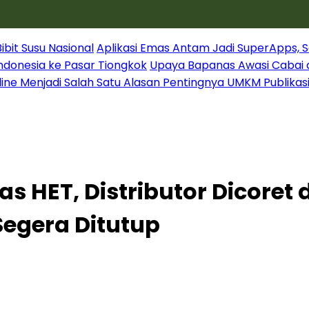
it Susu Nasional
Aplikasi Emas Antam Jadi SuperApps, S
Indonesia ke Pasar Tiongkok
Upaya Bapanas Awasi Cabai 
line Menjadi Salah Satu Alasan Pentingnya UMKM Publikas
s HET, Distributor Dicoret 
Segera Ditutup