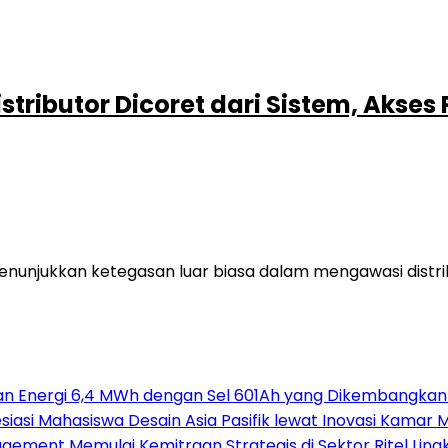
istributor Dicoret dari Sistem, Akse
unjukkan ketegasan luar biasa dalam mengawasi distrib
an Energi 6,4 MWh dengan Sel 601Ah yang Dikembangkan
si Mahasiswa Desain Asia Pasifik lewat Inovasi Kamar M
ement Memulai Kemitraan Strategis di Sektor Ritel Lin