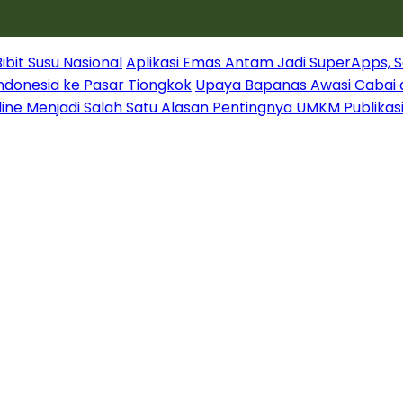
it Susu Nasional
Aplikasi Emas Antam Jadi SuperApps, S
Indonesia ke Pasar Tiongkok
Upaya Bapanas Awasi Cabai 
line Menjadi Salah Satu Alasan Pentingnya UMKM Publikas