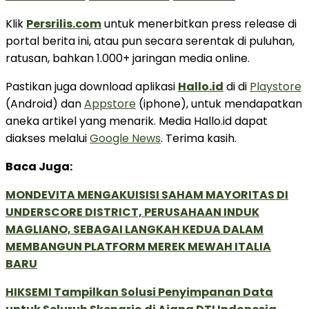
Klik
Persrilis.com
untuk menerbitkan press release di
portal berita ini, atau pun secara serentak di puluhan,
ratusan, bahkan 1.000+ jaringan media online.
Pastikan juga download aplikasi
Hallo.id
di di
Playstore
(Android) dan
Appstore
(iphone), untuk mendapatkan
aneka artikel yang menarik. Media Hallo.id dapat
diakses melalui
Google News
. Terima kasih.
Baca Juga:
MONDEVITA MENGAKUISISI SAHAM MAYORITAS DI
UNDERSCORE DISTRICT, PERUSAHAAN INDUK
MAGLIANO, SEBAGAI LANGKAH KEDUA DALAM
MEMBANGUN PLATFORM MEREK MEWAH ITALIA
BARU
HIKSEMI Tampilkan Solusi Penyimpanan Data