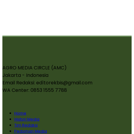
AGRO MEDIA CIRCLE (AMC)
Jakarta - Indonesia
Email Redaksi: edìtorekbis@gmail.com
WA Center: 0853 1555 7788
Home
Histori Media
Tim Redaksi
Pedoman Media