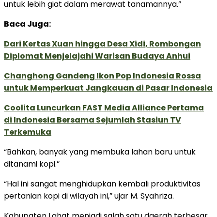
untuk lebih giat dalam merawat tanamannya.”
Baca Juga:
Dari Kertas Xuan hingga Desa Xidi, Rombongan
Diplomat Menjelajahi Warisan Budaya Anhui
Changhong Gandeng Ikon Pop Indonesia Rossa
untuk Memperkuat Jangkauan di Pasar Indonesia
Coolita Luncurkan FAST Media Alliance Pertama
di Indonesia Bersama Sejumlah Stasiun TV
Terkemuka
“Bahkan, banyak yang membuka lahan baru untuk
ditanami kopi.”
“Hal ini sangat menghidupkan kembali produktivitas
pertanian kopi di wilayah ini,” ujar M. Syahriza.
Kabupaten Lahat menjadi salah satu daerah terbesar