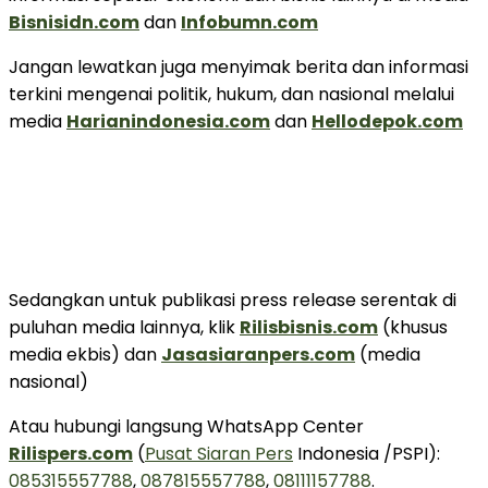
Bisnisidn.com
dan
Infobumn.com
Jangan lewatkan juga menyimak berita dan informasi
terkini mengenai politik, hukum, dan nasional melalui
media
Harianindonesia.com
dan
Hellodepok.com
Sedangkan untuk publikasi press release serentak di
puluhan media lainnya, klik
Rilisbisnis.com
(khusus
media ekbis) dan
Jasasiaranpers.com
(media
nasional)
Atau hubungi langsung WhatsApp Center
Rilispers.com
(
Pusat Siaran Pers
Indonesia /PSPI):
085315557788
,
087815557788
,
08111157788
.