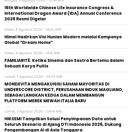
Minggu, 9 Agustus 2026 - 01:45 WIB
16th Worldwide Chinese Life Insurance Congress &
International Dragon Award (IDA) Annual Conference
2026 Resmi Digelar
Sabtu, 8 Agustus 2026 - 14:26 WIB
Himel Hadirkan Visi Hunian Modern melalui Kampanye
Global “Dream Home”
Sabtu, 8 Agustus 2026 - 14:19 WIB
FAMILIARITÉ: Ketika Sinema dan Sastra Bertemu dalam
Sebuah Karya Puitis
Jumat, 7 Agustus 2026 - 09:32 WIB
MONDEVITA MENGAKUISISI SAHAM MAYORITAS DI
UNDERSCORE DISTRICT, PERUSAHAAN INDUK MAGLIANO,
SEBAGAI LANGKAH KEDUA DALAM MEMBANGUN
PLATFORM MEREK MEWAH ITALIA BARU
Jumat, 7 Agustus 2026 - 04:14 WIB
HIKSEMI Tampilkan Solusi Penyimpanan Data untuk
Seluruh Skenario di Ajang DTI Indonesia 2026, Dukung
Pengembangan AI di Asia Tenggara