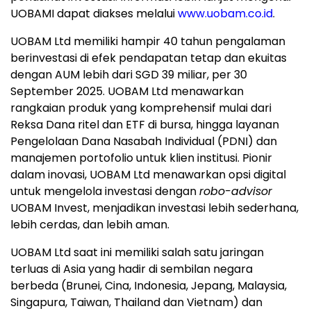
UOBAMI dapat diakses melalui
www.uobam.co.id
.
UOBAM Ltd memiliki hampir 40 tahun pengalaman
berinvestasi di efek pendapatan tetap dan ekuitas
dengan AUM lebih dari
SGD 39
miliar, per
30
September 2025
. UOBAM Ltd menawarkan
rangkaian produk yang komprehensif mulai dari
Reksa Dana ritel dan ETF di bursa, hingga layanan
Pengelolaan Dana Nasabah Individual (PDNI) dan
manajemen portofolio untuk klien institusi. Pionir
dalam inovasi, UOBAM Ltd menawarkan opsi digital
untuk mengelola investasi dengan
robo-advisor
UOBAM Invest, menjadikan investasi lebih sederhana,
lebih cerdas, dan lebih aman.
UOBAM Ltd saat ini memiliki salah satu jaringan
terluas di
Asia
yang hadir di sembilan negara
berbeda (
Brunei
, Cina,
Indonesia
, Jepang,
Malaysia
,
Singapura,
Taiwan
,
Thailand
dan
Vietnam
) dan