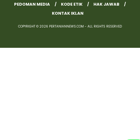
PEDOMAN MEDIA
KODE ETIK
HAK JAWAB
KONTAK IKLAN
COPYRIGHT © 2026 PERTANIANNEWS.COM - ALL RIGHTS RESERVED