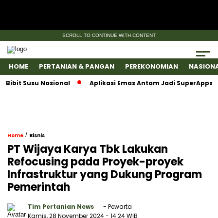
SCROLL TO CONTINUE WITH CONTENT
HOME
PERTANIAN & PANGAN
PEREKONOMIAN
NASION
it Susu Nasional
Aplikasi Emas Antam Jadi SuperApps, Satu
/
Home
Bisnis
PT Wijaya Karya Tbk Lakukan
Refocusing pada Proyek-proyek
Infrastruktur yang Dukung Program
Pemerintah
Tim Pertanian News
- Pewarta
Kamis, 28 November 2024
- 14:24 WIB