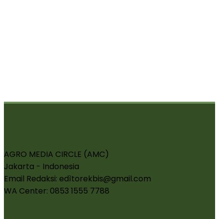
AGRO MEDIA CIRCLE (AMC)
Jakarta - Indonesia
Email Redaksi: edìtorekbis@gmail.com
WA Center: 0853 1555 7788