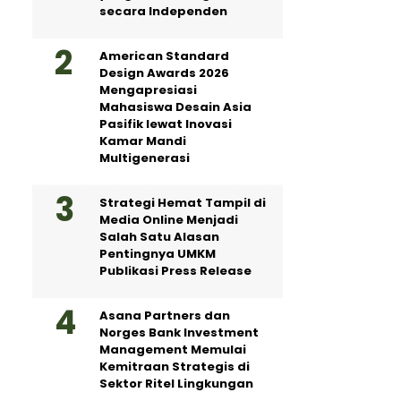
secara Independen
American Standard
Design Awards 2026
Mengapresiasi
Mahasiswa Desain Asia
Pasifik lewat Inovasi
Kamar Mandi
Multigenerasi
Strategi Hemat Tampil di
Media Online Menjadi
Salah Satu Alasan
Pentingnya UMKM
Publikasi Press Release
Asana Partners dan
Norges Bank Investment
Management Memulai
Kemitraan Strategis di
Sektor Ritel Lingkungan