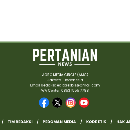
AGRO MEDIA CIRCLE (AMC)
Jakarta - Indonesia
Email Redaksi: edìtorekbis@gmail.com
WA Center: 0853 1555 7788
TIM REDAKSI
PEDOMAN MEDIA
KODE ETIK
HAK J