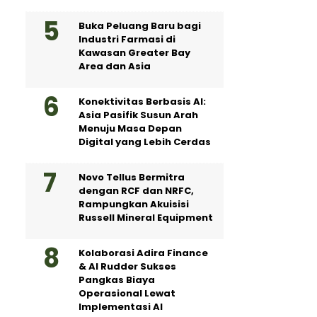
Buka Peluang Baru bagi
Industri Farmasi di
Kawasan Greater Bay
Area dan Asia
Konektivitas Berbasis AI:
Asia Pasifik Susun Arah
Menuju Masa Depan
Digital yang Lebih Cerdas
Novo Tellus Bermitra
dengan RCF dan NRFC,
Rampungkan Akuisisi
Russell Mineral Equipment
Kolaborasi Adira Finance
& AI Rudder Sukses
Pangkas Biaya
Operasional Lewat
Implementasi AI