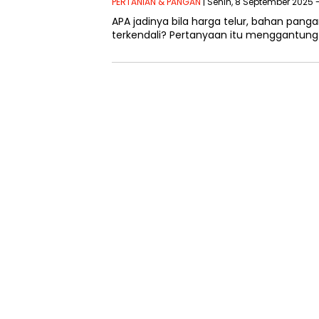
PERTANIAN & PANGAN
| Senin, 8 September 2025 
APA jadinya bila harga telur, bahan pang
terkendali? Pertanyaan itu menggantung