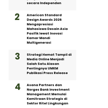
secara Independen
American Standard
Design Awards 2026
Mengapresiasi
Mahasiswa Desain Asia
Pasifik lewat Inovasi
Kamar Mandi
Multigenerasi
Strategi Hemat Tampil di
Media Online Menjadi
Salah Satu Alasan
Pentingnya UMKM
Publikasi Press Release
Asana Partners dan
Norges Bank Investment
Management Memulai
Kemitraan Strategis di
Sektor Ritel Lingkungan