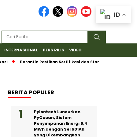
ID
INTERNASIONAL
PERS RILIS
VIDEO
i
Barantin Pastikan Sertifikasi dan Standar Ketat untuk Eks
BERITA POPULER
Pylontech Luncurkan
PyOcean, Sistem
Penyimpanan Energi 6,4
MWh dengan Sel 601Ah
yang Dikembangkan