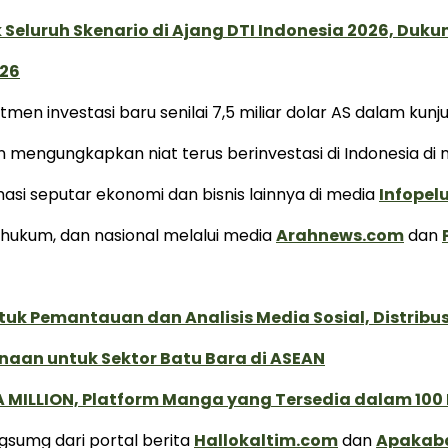
Seluruh Skenario di Ajang DTI Indonesia 2026, Duk
026
men investasi baru senilai 7,5 miliar dolar AS dalam kun
pun mengungkapkan niat terus berinvestasi di Indonesia d
i seputar ekonomi dan bisnis lainnya di media
Infope
k, hukum, dan nasional melalui media
Arahnews.com
dan
k Pemantauan dan Analisis Media Sosial, Distribusi
naan untuk Sektor Batu Bara di ASEAN
 MILLION, Platform Manga yang Tersedia dalam 100
ngsumg dari portal berita
Hallokaltim.com
dan
Apakab