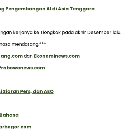
ung Pengembangan AI di Asia Tenggara
jungan kerjanya ke Tiongkok pada akhir Desember lalu.
i masa mendatang.***
luang.com
dan
Ekonominews.com
Prabowonews.com
 Siaran Pers, dan AEO
 Bahasa
arbogor.com