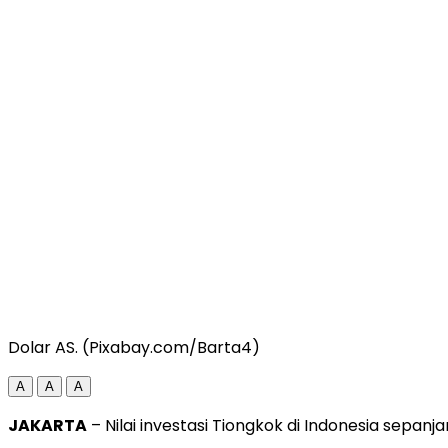
Dolar AS. (Pixabay.com/Barta4)
A
A
A
JAKARTA
– Nilai investasi Tiongkok di Indonesia sepanj