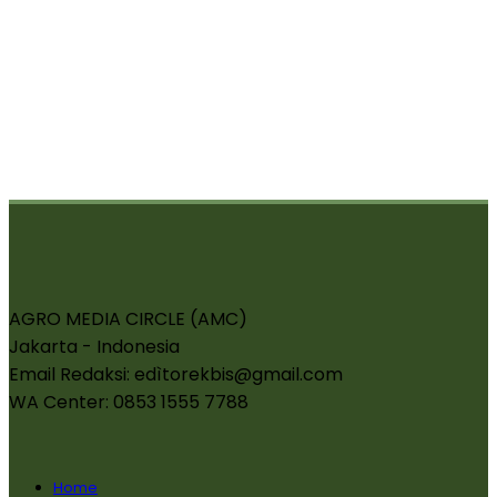
AGRO MEDIA CIRCLE (AMC)
Jakarta - Indonesia
Email Redaksi: edìtorekbis@gmail.com
WA Center: 0853 1555 7788
Home