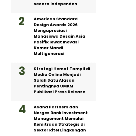
secara Independen
American Standard
Design Awards 2026
Mengapresiasi
Mahasiswa Desain Asia
Pasifik lewat Inovasi
Kamar Mandi
Multigenerasi
Strategi Hemat Tampil di
Media Online Menjadi
Salah Satu Alasan
Pentingnya UMKM
Publikasi Press Release
Asana Partners dan
Norges Bank Investment
Management Memulai
Kemitraan Strategis di
Sektor Ritel Lingkungan