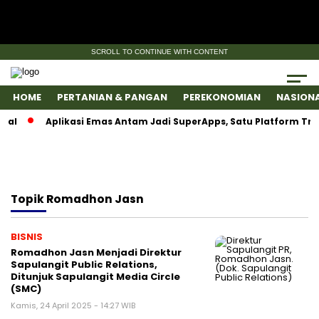
SCROLL TO CONTINUE WITH CONTENT
HOME
PERTANIAN & PANGAN
PEREKONOMIAN
NASION
al
Aplikasi Emas Antam Jadi SuperApps, Satu Platform Tran
Topik
Romadhon Jasn
BISNIS
Romadhon Jasn Menjadi Direktur
Sapulangit Public Relations,
Ditunjuk Sapulangit Media Circle
(SMC)
Kamis, 24 April 2025 - 14:27 WIB