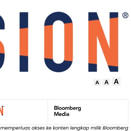
A
A
A
i memperluas akses ke konten lengkap milik Bloomberg