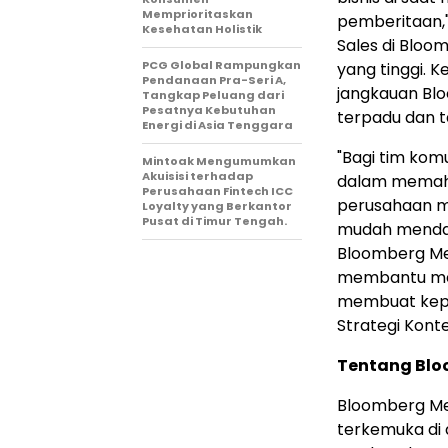
Memprioritaskan
pemberitaan,"
Kesehatan Holistik
Sales di Bloo
PCG Global Rampungkan
yang tinggi. 
Pendanaan Pra-Seri A,
jangkauan Bl
Tangkap Peluang dari
Pesatnya Kebutuhan
terpadu dan t
Energi di Asia Tenggara
"Bagi tim kom
Mintoak Mengumumkan
Akuisisi terhadap
dalam memaham
Perusahaan Fintech ICC
perusahaan me
Loyalty yang Berkantor
Pusat di Timur Tengah.
mudah mendap
Bloomberg Med
membantu mer
membuat keput
Strategi Kont
Tentang Blo
Bloomberg Me
terkemuka di 