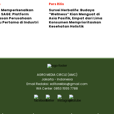
s
Pers Rilis
n Memperkenalkan
Survei Herbalife: Budaya
 SAGE: Platform
“Wellness” Kian Menguat di
asan Perusahaan
Asia Pasifik, Empat dari Lima
 Pertama di Industri
Konsumen Memprioritaskan
Kesehatan Holistik
AGRO MEDIA CIRCLE (AMC)
Jakarta - Indonesia
Email Redaksi: edìtorekbis@gmail.com
WA Center: 0853 1555 7788