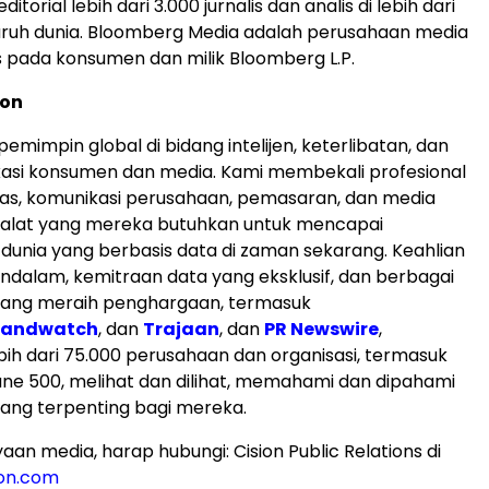
torial lebih dari 3.000 jurnalis dan analis di lebih dari
eluruh dunia. Bloomberg Media adalah perusahaan media
 pada konsumen dan milik Bloomberg L.P.
ion
pemimpin global di bidang intelijen, keterlibatan, dan
kasi konsumen dan media. Kami membekali profesional
as, komunikasi perusahaan, pemasaran, dan media
n alat yang mereka butuhkan untuk mencapai
 dunia yang berbasis data di zaman sekarang. Keahlian
dalam, kemitraan data yang eksklusif, dan berbagai
yang meraih penghargaan, termasuk
randwatch
, dan
Trajaan
, dan
PR Newswire
,
h dari 75.000 perusahaan dan organisasi, termasuk
une 500, melihat dan dilihat, memahami dan dipahami
yang terpenting bagi mereka.
an media, harap hubungi: Cision Public Relations di
ion.com