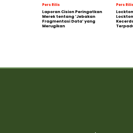
Pers Rilis
Pers Rili
Laporan Cision Peringatkan
Lockto
Merek tentang ‘Jebakan
Lockton
Fragmentasi Data’ yang
Kecerd
Merugikan
Terpadu