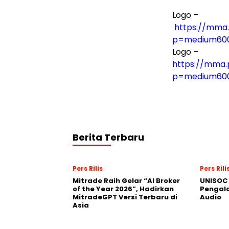
Logo –
https://mma.
p=medium60
Logo –
https://mma.
p=medium60
Berita Terbaru
Pers Rilis
Pers Rili
Mitrade Raih Gelar “AI Broker
UNISOC 
of the Year 2026”, Hadirkan
Pengal
MitradeGPT Versi Terbaru di
Audio
Asia