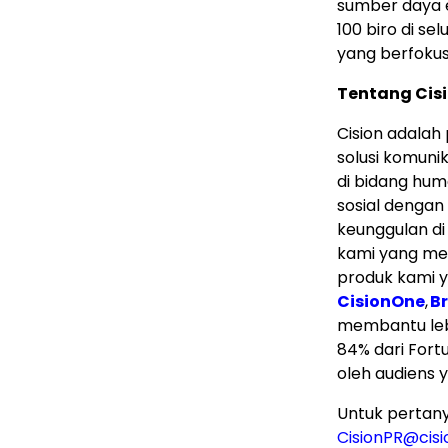
sumber daya edi
100 biro di s
yang berfokus
Tentang Cis
Cision adalah 
solusi komuni
di bidang hum
sosial denga
keunggulan di
kami yang men
produk kami 
CisionOne
,
B
membantu lebi
84% dari Fort
oleh audiens 
Untuk pertanya
CisionPR@cis