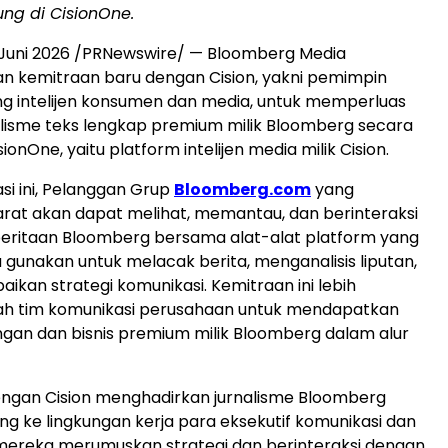
ng di CisionOne.
 Juni 2026
/PRNewswire/ — Bloomberg Media
kemitraan baru dengan Cision, yakni pemimpin
ang intelijen konsumen dan media, untuk memperluas
alisme teks lengkap premium milik Bloomberg secara
sionOne, yaitu platform intelijen media milik Cision.
asi ini, Pelanggan Grup
Bloomberg.com
yang
at akan dapat melihat, memantau, dan berinteraksi
ritaan Bloomberg bersama alat-alat platform yang
gunakan untuk melacak berita, menganalisis liputan,
kan strategi komunikasi. Kemitraan ini lebih
 tim komunikasi perusahaan untuk mendapatkan
gan dan bisnis premium milik Bloomberg dalam alur
engan Cision menghadirkan jurnalisme Bloomberg
ng ke lingkungan kerja para eksekutif komunikasi dan
t mereka merumuskan strategi dan berinteraksi dengan