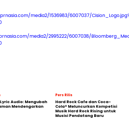
prnasia.com/media2/1536983/6007037/Cision_Logo.jpg
0
prnasia.com/media2/2995222/6007038/Bloomberg_Med
0
s
Pers Rilis
Lyric Audio: Mengubah
Hard Rock Cafe dan Coca-
aman Mendengarkan
Cola® Meluncurkan Kompetisi
Musik Hard Rock Rising untuk
Musisi Pendatang Baru