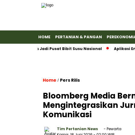
HOME
PERTANIAN & PANGAN
PEREKONOMI
n Banyumas Jadi Pusat Bibit Susu Nasional
Aplikasi Emas 
Home
Pers Rilis
/
Bloomberg Media Berm
Mengintegrasikan Jurn
Komunikasi
Tim Pertanian News
- Pewarta
Kamis, 18 Juni 2026
- 02:00 WIB