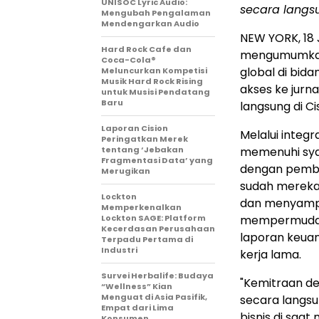
UNISOC Lyric Audio:
secara langsu
Mengubah Pengalaman
Mendengarkan Audio
NEW YORK
,
18
Hard Rock Cafe dan
mengumumkan 
Coca-Cola®
global di bid
Meluncurkan Kompetisi
Musik Hard Rock Rising
akses ke jurn
untuk Musisi Pendatang
Baru
langsung di Ci
Laporan Cision
Melalui integr
Peringatkan Merek
tentang ‘Jebakan
memenuhi syar
Fragmentasi Data’ yang
dengan pembe
Merugikan
sudah mereka 
Lockton
dan menyampai
Memperkenalkan
Lockton SAGE: Platform
mempermudah
Kecerdasan Perusahaan
laporan keuan
Terpadu Pertama di
Industri
kerja lama.
Survei Herbalife: Budaya
"Kemitraan d
“Wellness” Kian
Menguat di Asia Pasifik,
secara langsu
Empat dari Lima
bisnis di saa
Konsumen