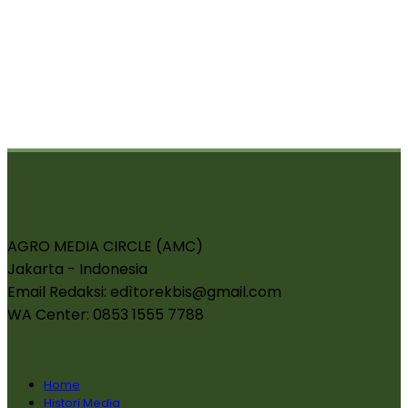
AGRO MEDIA CIRCLE (AMC)
Jakarta - Indonesia
Email Redaksi: edìtorekbis@gmail.com
WA Center: 0853 1555 7788
Home
Histori Media