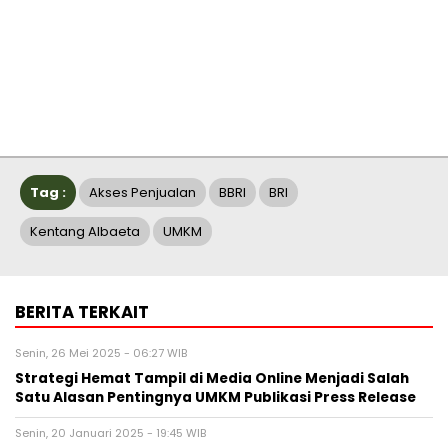
Tag :
Akses Penjualan
BBRI
BRI
Kentang Albaeta
UMKM
BERITA TERKAIT
Senin, 26 Mei 2025 - 06:27 WIB
Strategi Hemat Tampil di Media Online Menjadi Salah
Satu Alasan Pentingnya UMKM Publikasi Press Release
Senin, 20 Januari 2025 - 19:45 WIB
Dorong Peningkatan Kualitas Dan Daya Saing UMKM, Ini
5 Komitmen Nyata BRI