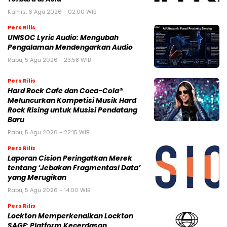
UNISOC Lyric Audio: Mengubah
Pengalaman Mendengarkan Audio
Rabu, 5 Agu 2026 - 23:58 WIB
Pers Rilis
Hard Rock Cafe dan Coca-Cola®
Meluncurkan Kompetisi Musik Hard
Rock Rising untuk Musisi Pendatang
Baru
Rabu, 5 Agu 2026 - 22:15 WIB
Pers Rilis
Laporan Cision Peringatkan Merek
tentang ‘Jebakan Fragmentasi Data’
yang Merugikan
Rabu, 5 Agu 2026 - 14:00 WIB
Pers Rilis
Lockton Memperkenalkan Lockton
SAGE: Platform Kecerdasan
Perusahaan Terpadu Pertama di
Industri