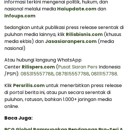
informasi terkini mengenai politik, hukum, dan
nasional melalui media
Haiupdate.com
dan
Infoups.com
Sedangkan untuk publikasi press release serentak di
puluhan media lainnya, klik
Rilisbisnis.com
(khusus
media ekbis) dan
Jasasiaranpers.com
(media
nasional)
Atau hubungi langsung WhatsApp
Center
Rilispers.com
(
Pusat Siaran Pers
Indonesia
/PSPI):
085315557788
,
087815557788
,
08111157788
.
Klik
Persrilis.com
untuk menerbitkan press release
di portal berita ini, atau pun secara serentak di
puluhan, ratusan, bahkan 1.000+ jaringan media
online.
Baca Juga:
PCG Global Rampungkan Pendanaan Pra-Seri A,