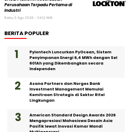
Rabu, 5 Agu 2026 - 04:12 WIB
BERITA POPULER
Pylontech Luncurkan PyOcean, Sistem
Penyimpanan Energi 6,4 MWh dengan Sel
601Ah yang Dikembangkan secara
Independen
Asana Partners dan Norges Bank
Investment Management Memulai
Kemitraan Strategis di Sektor Ritel
Lingkungan
American Standard Design Awards 2026
Mengapresiasi Mahasiswa Desain Asia
Pasifik lewat Inovasi Kamar Mandi
Multigenerasi
Strategi Hemat Tampil di Media Online