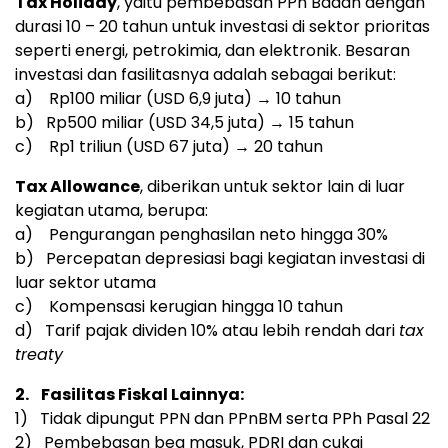
Tax Holiday
, yaitu pembebasan PPh Badan dengan
durasi 10 – 20 tahun untuk investasi di sektor prioritas
seperti energi, petrokimia, dan elektronik. Besaran
investasi dan fasilitasnya adalah sebagai berikut:
a)
Rp100
miliar (
USD 6,9
juta) → 10 tahun
b)
Rp500
miliar (
USD 34,5
juta) → 15 tahun
c)
Rp1
triliun (
USD 67
juta) → 20 tahun
Tax Allowance
, diberikan untuk sektor lain di luar
kegiatan utama, berupa:
a) Pengurangan penghasilan neto hingga 30%
b) Percepatan depresiasi bagi kegiatan investasi di
luar sektor utama
c) Kompensasi kerugian hingga 10 tahun
d) Tarif pajak dividen 10% atau lebih rendah dari
tax
treaty
2.
Fasilitas Fiskal Lainnya:
1) Tidak dipungut PPN dan PPnBM serta PPh Pasal 22
2) Pembebasan bea masuk, PDRI dan cukai