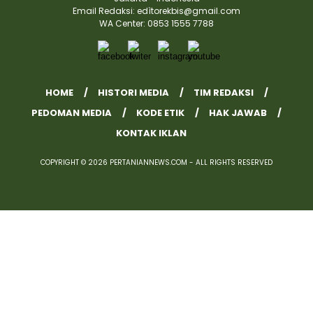
Email Redaksi: edìtorekbis@gmail.com
WA Center: 0853 1555 7788
HOME
HISTORI MEDIA
TIM REDAKSI
PEDOMAN MEDIA
KODE ETIK
HAK JAWAB
KONTAK IKLAN
COPYRIGHT © 2026 PERTANIANNEWS.COM - ALL RIGHTS RESERVED