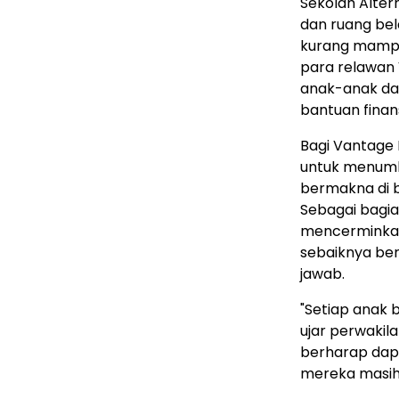
Sekolah Alter
dan ruang bel
kurang mampu.
para relawan
anak-anak d
bantuan finan
Bagi Vantage 
untuk menumb
bermakna di b
Sebagai bagia
mencerminkan
sebaiknya ber
jawab.
"Setiap anak b
ujar perwakila
berharap dap
mereka masih