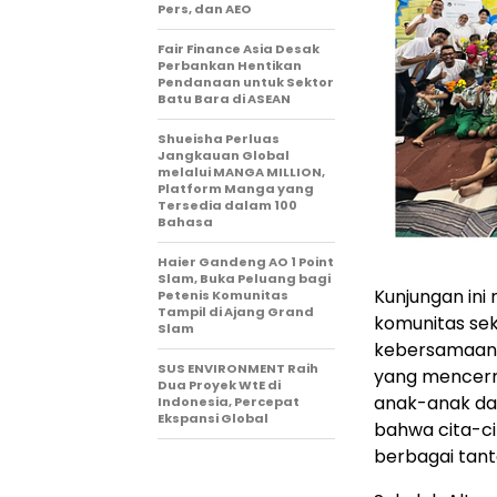
Pers, dan AEO
Fair Finance Asia Desak
Perbankan Hentikan
Pendanaan untuk Sektor
Batu Bara di ASEAN
Shueisha Perluas
Jangkauan Global
melalui MANGA MILLION,
Platform Manga yang
Tersedia dalam 100
Bahasa
Haier Gandeng AO 1 Point
Slam, Buka Peluang bagi
Kunjungan in
Petenis Komunitas
Tampil di Ajang Grand
komunitas sek
Slam
kebersamaan, 
SUS ENVIRONMENT Raih
yang mencerm
Dua Proyek WtE di
anak-anak da
Indonesia, Percepat
Ekspansi Global
bahwa cita-c
berbagai tan