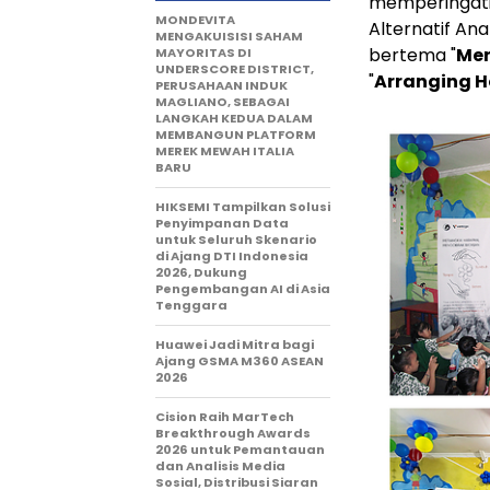
memperingati
MONDEVITA
Alternatif Ana
MENGAKUISISI SAHAM
bertema "
Mer
MAYORITAS DI
UNDERSCORE DISTRICT,
"
Arranging Ho
PERUSAHAAN INDUK
MAGLIANO, SEBAGAI
LANGKAH KEDUA DALAM
MEMBANGUN PLATFORM
MEREK MEWAH ITALIA
BARU
HIKSEMI Tampilkan Solusi
Penyimpanan Data
untuk Seluruh Skenario
di Ajang DTI Indonesia
2026, Dukung
Pengembangan AI di Asia
Tenggara
Huawei Jadi Mitra bagi
Ajang GSMA M360 ASEAN
2026
Cision Raih MarTech
Breakthrough Awards
2026 untuk Pemantauan
dan Analisis Media
Sosial, Distribusi Siaran