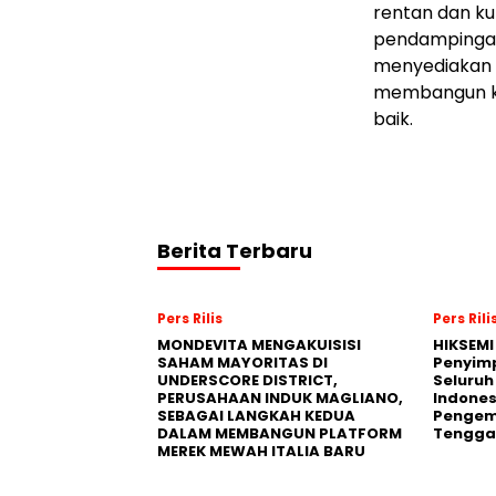
rentan dan ku
pendampingan,
menyediakan 
membangun ke
baik.
Berita Terbaru
Pers Rilis
Pers Rili
MONDEVITA MENGAKUISISI
HIKSEMI
SAHAM MAYORITAS DI
Penyim
UNDERSCORE DISTRICT,
Seluruh
PERUSAHAAN INDUK MAGLIANO,
Indones
SEBAGAI LANGKAH KEDUA
Pengemb
DALAM MEMBANGUN PLATFORM
Tengga
MEREK MEWAH ITALIA BARU