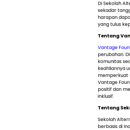
Di Sekolah Alt
sekadar tangg
harapan dapat
yang tulus k
Tentang Van
Vantage Foun
perubahan. Di
komunitas se
keahliannya 
memperkuat ma
Vantage Foun
positif dan m
inklusif.
Tentang Seko
Sekolah Altern
berbasis di I