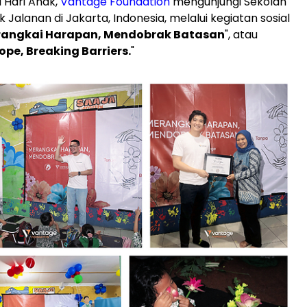
 Hari Anak,
Vantage Foundation
mengunjungi Sekolah
k Jalanan di Jakarta, Indonesia, melalui kegiatan sosial
angkai Harapan, Mendobrak Batasan
", atau
pe, Breaking Barriers.
"