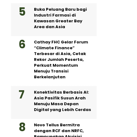
Buka Peluang Baru bagi
Industri Farmasi di
Kawasan Greater Bay
Area dan Asia
Cathay FHC Gelar Forum
“Climate Finance”
Terbesar di Asia, Cetak
Rekor Jumlah Peserta,
Perkuat Momentum
Menuju Transisi
Berkelanjutan
Konektivitas Berbasis AI:
Asia Pasifik Susun Arah
Menuju Masa Depan
Digital yang Lebih Cerdas
Novo Tellus Bermitra
dengan RCF dan NRFC,
Rampungkan Akuisisi