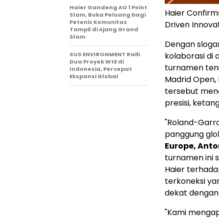
Haier Gandeng AO 1 Point
Haier Confirms
Slam, Buka Peluang bagi
Petenis Komunitas
Driven Innova
Tampil di Ajang Grand
Slam
Dengan sloga
SUS ENVIRONMENT Raih
kolaborasi di
Dua Proyek WtE di
turnamen teni
Indonesia, Percepat
Ekspansi Global
Madrid Open, R
tersebut men
presisi, ketan
"Roland-Garro
panggung glob
Europe, Anto
turnamen ini
Haier terhada
terkoneksi y
dekat dengan 
"Kami mengapr