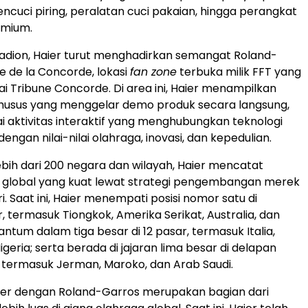
encuci piring, peralatan cuci pakaian, hingga perangkat
mium.
stadion, Haier turut menghadirkan semangat Roland-
e de la Concorde, lokasi
fan zone
terbuka milik FFT yang
ai Tribune Concorde. Di area ini, Haier menampilkan
usus yang menggelar demo produk secara langsung,
i aktivitas interaktif yang menghubungkan teknologi
engan nilai-nilai olahraga, inovasi, dan kepedulian.
bih dari 200 negara dan wilayah, Haier mencatat
global yang kuat lewat strategi pengembangan merek
. Saat ini, Haier menempati posisi nomor satu di
, termasuk Tiongkok, Amerika Serikat, Australia, dan
antum dalam tiga besar di 12 pasar, termasuk Italia,
geria; serta berada di jajaran lima besar di delapan
, termasuk Jerman, Maroko, dan Arab Saudi.
ier dengan Roland-Garros merupakan bagian dari