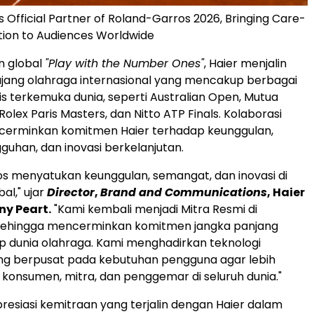
 Official Partner of Roland-Garros 2026, Bringing Care-
tion to Audiences Worldwide
n global
"Play with the Number Ones"
, Haier menjalin
 ajang olahraga internasional yang mencakup berbagai
s terkemuka dunia, seperti Australian Open, Mutua
olex Paris Masters, dan Nitto ATP Finals. Kolaborasi
cerminkan komitmen Haier terhadap keunggulan,
gguhan, dan inovasi berkelanjutan.
s menyatukan keunggulan, semangat, dan inovasi di
al," ujar
Director
,
Brand and Communications
, Haier
ny Peart.
"Kami kembali menjadi Mitra Resmi di
 sehingga mencerminkan komitmen jangka panjang
p dunia olahraga. Kami menghadirkan teknologi
ang berpusat pada kebutuhan pengguna agar lebih
konsumen, mitra, dan penggemar di seluruh dunia."
esiasi kemitraan yang terjalin dengan Haier dalam