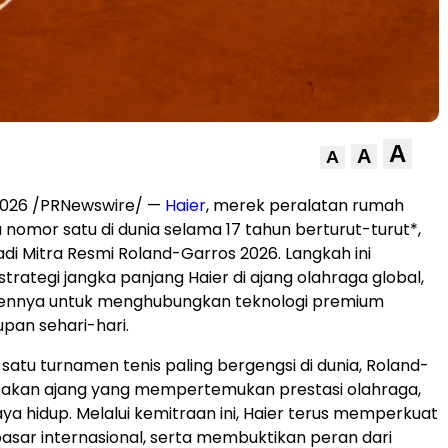
A
A
A
2026
/PRNewswire/ —
Haier
, merek peralatan rumah
nomor satu di dunia selama 17 tahun berturut-turut*,
di Mitra Resmi Roland-Garros 2026. Langkah ini
rategi jangka panjang Haier di ajang olahraga global,
ennya untuk menghubungkan teknologi premium
pan sehari-hari.
 satu turnamen tenis paling bergengsi di dunia, Roland-
akan ajang yang mempertemukan prestasi olahraga,
aya hidup. Melalui kemitraan ini, Haier terus memperkuat
asar internasional, serta membuktikan peran dari