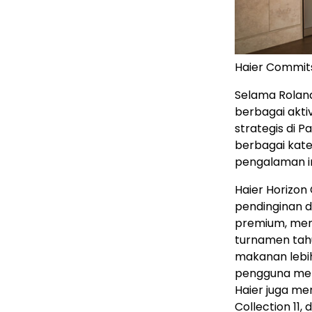
Haier Commits
Selama Rolan
berbagai akti
strategis di P
berbagai kate
pengalaman in
Haier Horizon 
pendinginan 
premium, menj
turnamen tah
makanan lebi
pengguna meng
Haier juga me
Collection 11