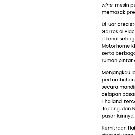
wine
, mesin p
memasak pre
Di luar area 
Garros di Plac
dikenal sebag
Motorhome kh
serta berbaga
rumah pintar d
Menjangkau le
pertumbuhan 
secara mandiri
delapan pasar
Thailand; terc
Jepang, dan Ni
pasar lainnya
Kemitraan Ha