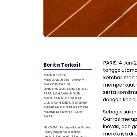
PARIS
,
4 Juni 
Berita Terkait
tangga utama 
MONDEVITA
kembali menja
MENGAKUISISI SAHAM
memperkuat st
MAYORITAS DI
UNDERSCORE DISTRICT,
serta komitm
PERUSAHAAN INDUK
MAGLIANO, SEBAGAI
dengan kehidu
LANGKAH KEDUA DALAM
MEMBANGUN PLATFORM
Sebagai salah
MEREK MEWAH ITALIA
BARU
Garros merup
inovasi, dan g
HIKSEMI Tampilkan Solusi
Penyimpanan Data
mereknya di p
untuk Seluruh Skenario