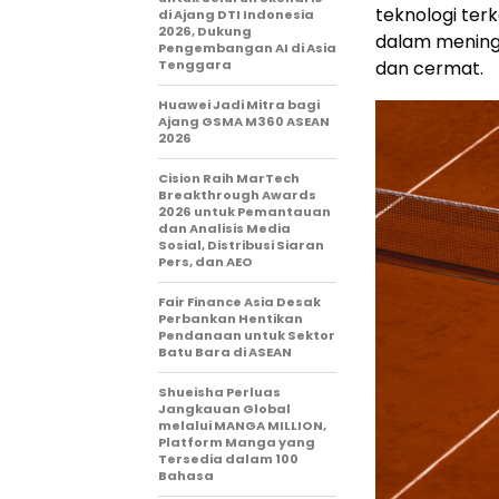
teknologi te
di Ajang DTI Indonesia
2026, Dukung
dalam meningk
Pengembangan AI di Asia
Tenggara
dan cermat.
Huawei Jadi Mitra bagi
Ajang GSMA M360 ASEAN
2026
Cision Raih MarTech
Breakthrough Awards
2026 untuk Pemantauan
dan Analisis Media
Sosial, Distribusi Siaran
Pers, dan AEO
Fair Finance Asia Desak
Perbankan Hentikan
Pendanaan untuk Sektor
Batu Bara di ASEAN
Shueisha Perluas
Jangkauan Global
melalui MANGA MILLION,
Platform Manga yang
Tersedia dalam 100
Bahasa