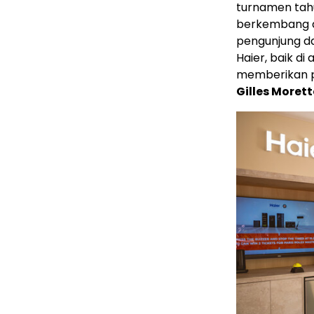
turnamen tahu
berkembang da
pengunjung da
Haier, baik d
memberikan p
Gilles Moret