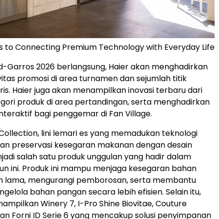
 to Connecting Premium Technology with Everyday Life
d-Garros 2026 berlangsung, Haier akan menghadirkan
vitas promosi di area turnamen dan sejumlah titik
aris. Haier juga akan menampilkan inovasi terbaru dari
gori produk di area pertandingan, serta menghadirkan
teraktif bagi penggemar di Fan Village.
Collection, lini lemari es yang memadukan teknologi
dan preservasi kesegaran makanan dengan desain
adi salah satu produk unggulan yang hadir dalam
un ini. Produk ini mampu menjaga kesegaran bahan
h lama, mengurangi pemborosan, serta membantu
elola bahan pangan secara lebih efisien. Selain itu,
nampilkan Winery 7, I-Pro Shine Biovitae, Couture
, dan Forni ID Serie 6 yang mencakup solusi penyimpanan