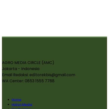
AGRO MEDIA CIRCLE (AMC)
Jakarta - Indonesia
Email Redaksi: edìtorekbis@gmail.com
WA Center: 0853 1555 7788
Home
Histori Media