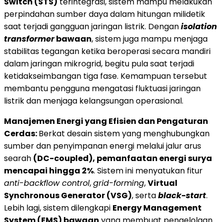
Switch (STS)
terintegrasi, sistem mampu melakukan
perpindahan sumber daya dalam hitungan milidetik
saat terjadi gangguan jaringan listrik. Dengan
isolation
transformer
bawaan
, sistem juga mampu menjaga
stabilitas tegangan ketika beroperasi secara mandiri
dalam jaringan mikrogrid, begitu pula saat terjadi
ketidakseimbangan tiga fase. Kemampuan tersebut
membantu pengguna mengatasi fluktuasi jaringan
listrik dan menjaga kelangsungan operasional.
Manajemen Energi yang Efisien dan Pengaturan
Cerdas:
Berkat desain sistem yang menghubungkan
sumber dan penyimpanan energi melalui jalur arus
searah
(DC-coupled), pemanfaatan energi surya
mencapai hingga 2%
. Sistem ini menyatukan fitur
anti-backflow control
,
grid-forming
,
Virtual
Synchronous Generator (VSG)
, serta
black-start
.
Lebih lagi, sistem dilengkapi
Energy Management
System (EMS) bawaan
yang membuat pengelolaan